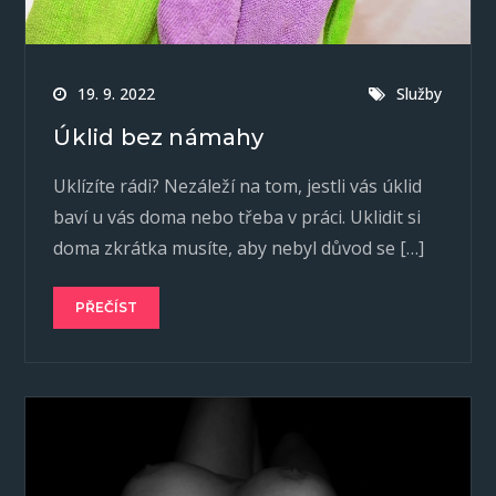
19. 9. 2022
Služby
Úklid bez námahy
Uklízíte rádi? Nezáleží na tom, jestli vás úklid
baví u vás doma nebo třeba v práci. Uklidit si
doma zkrátka musíte, aby nebyl důvod se […]
PŘEČÍST