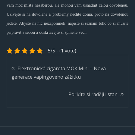
vám moc místa nezaberou, ale mohou vám usnadnit celou dovolenou.
Užívejte si na dovolené a problémy nechte doma, proto na dovolenou
jedete. Abyste na nic nezapomněli, napište si seznam toho co si musíte
připravit s sebou a odškrtávejte si splněné věci.
5/5 - (1 vote)
Navigace
Elektronická cigareta MOK Mini – Nová
generace vapingového zážitku
pro
Pořiďte si raději i stan
příspěvek