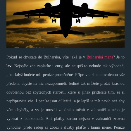
Pokud se chystáte do Bulharska, víte jaká je v
Bulharská měna
? Je to
lev
. Nejspíše zde zaplatíte i eury, ale nejspíš to nebude tak výhodné,
jako když budete mít peníze proměněné. Připravte si na dovolenou vše
předem, abyste na nic nezapomněli. Jedině tak můžete prožít krásnou
dovolenou bez zbytečných starostí, které si jinak přiděláte tím, že si
nepřipravíte vše. I peníze jsou důležité, a je lepší je mít navíc než aby
vám chyběly, a vy je museli za draho měnit v zahraničí a nebo je
vybírat z bankomatů. Ani platby kartou nejsou v zahraničí zrovna
výhodné, proto raději za zboží a služby plaťte v tamní měně. Peníze