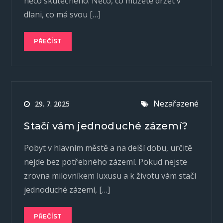
něco skutečného. Něco, co můžete držet v
dlani, co má svou […]
PŘEČÍST
Nezařazené
29. 7. 2025
Stačí vám jednoduché zázemí?
Pobyt v hlavním městě a na delší dobu, určitě
nejde bez potřebného zázemí. Pokud nejste
zrovna milovníkem luxusu a k životu vám stačí
jednoduché zázemí, […]
PŘEČÍST