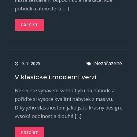
místa setkávání, odpočinku a relaxace, kde
pohodlí a atmosféra […]
PŘEČÍST
Nezařazené
9. 7. 2025
V klasické i moderní verzi
Nenechte vybavení svého bytu na náhodě a
pořiďte si vysoce kvalitní nábytek z masivu.
Díky jeho vlastnostem jako jsou krásný design,
vysoká odolnost a dlouhá […]
PŘEČÍST