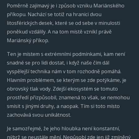
Poměrně zajímavý je i způsob vzniku Mariánského
příkopu. Nachází se totiž na hranici dvou
litosférických desek, které se od sebe v minulosti
poněkud vzdálily. A na tom místě vznikl právě
Mariánský příkop.
Ten je místem s extrémními podmínkami, kam není
snadné se pro lidi dostat, i když naše čím dál
vyspělejší technika nám v tom rozhodně pomáhá.
Hlavním problémem, se kterým se zde potýkáme, je
obrovský tlak vody. Zdejší ekosystém se tomuto
prostředí přizpůsobil, znamená to však, se nemohou
smísit s jinými druhy, a naopak. Tím si toto místo
zachovává svou unikátnost.
Je samozřejmé, že jeho hloubka není konstantní,
nýbrž se neustále mění. Nepůsobí zde jen již zmíněný