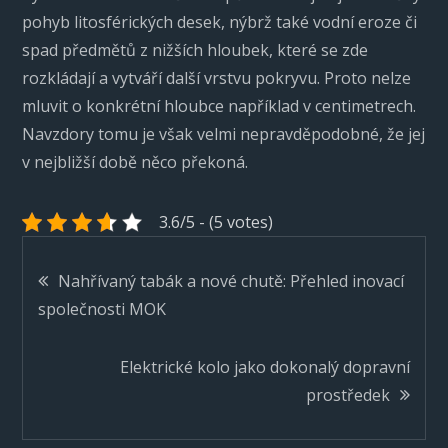
pohyb litosférických desek, nýbrž také vodní eroze či
spad předmětů z nižších hloubek, které se zde
rozkládají a vytváří další vrstvu pokryvu. Proto nelze
mluvit o konkrétní hloubce například v centimetrech.
Navzdory tomu je však velmi nepravděpodobné, že jej
v nejbližší době něco překoná.
3.6/5 - (5 votes)
Navigace
Nahřívaný tabák a nové chutě: Přehled inovací
společnosti MOK
pro
Elektrické kolo jako dokonalý dopravní
příspěvek
prostředek