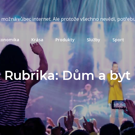
t možná vůbec internet. Ale protože všechno nevědí, potřebuj
konomika
Krása
Produkty
Služby
Sport
Rubrika:
Dům a byt