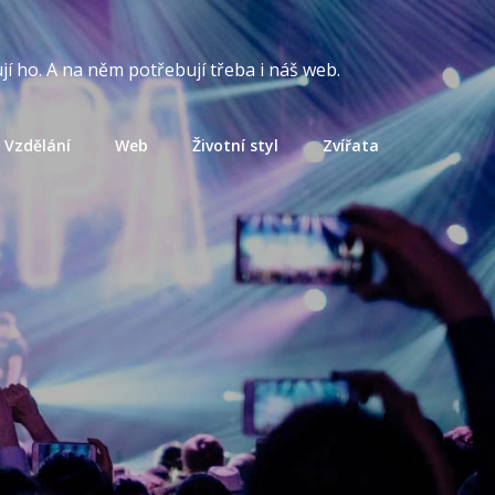
í ho. A na něm potřebují třeba i náš web.
Vzdělání
Web
Životní styl
Zvířata