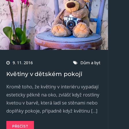
9. 11. 2016
Dům a byt
Květiny v dětském pokoji
Kromě toho, že květiny v interiéru vypadají
esteticky pěkně na oko, zvlášť když rostliny
kvetou v barvě, která ladí se stěnami nebo
doplňky pokoje, případně když květinu […]
PŘEČÍST