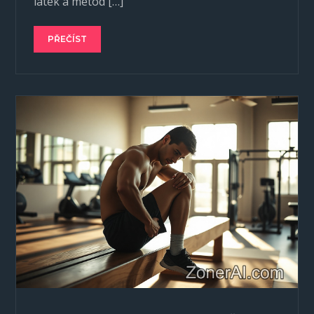
látek a metod […]
PŘEČÍST