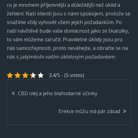
co je mnohem příjemnější a důležitější než úklid a
žehlení.
Naši klienti jsou s námi spokojeni, protože se
snažíme vždy vyhovět všem jejich požadavkům. Po
naší návštěvě bude vaše domácnost jako ze škatulky,
to vám můžeme zaručit. Pravidelné úklidy jsou pro
nás samozřejmostí, proto neváhejte, a obraťte se na
nás s
jakýmkoliv vaším úklidovým požadavkem
.
3.4/5 - (5 votes)
Navigace
CBD olej a jeho blahodarné účinky
pro
Erekce můžu má pár zásad
příspěvek