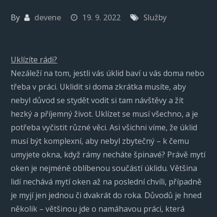
By
devene
19. 9. 2022
Služby
Uklízíte rádi?
Nezáleží na tom, jestli vás úklid baví u vás doma nebo
třeba v práci. Uklidit si doma zkrátka musíte, aby
nebyl důvod se stydět vodit si tam návštěvy a žít
hezký a příjemný život. Uklízet se musí všechno, a je
potřeba vyčistit různé věci. Asi všichni víme, že úklid
musí být komplexní, aby nebyl zbytečný – k čemu
umyjete okna, když rámy necháte špinavé? Právě mytí
oken je nejméně oblíbenou součástí úklidu. Většina
lidí nechává mytí oken až na poslední chvíli, případně
je myjí jen jednou či dvakrát do roka. Důvodů je hned
několik – většinou jde o namáhavou práci, která