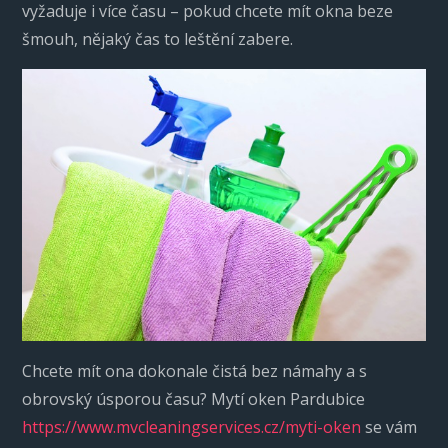
vyžaduje i více času – pokud chcete mít okna beze
šmouh, nějaký čas to leštění zabere.
Chcete mít ona dokonale čistá bez námahy a s
obrovský úsporou času? Mytí oken Pardubice
https://www.mvcleaningservices.cz/myti-oken
se vám