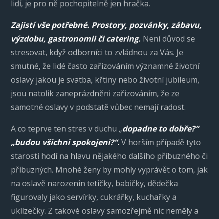
lidí, je pro ně pochopitelně jen hračka.
Zajistí vše potřebné. Prostory, pozvánky, zábavu,
výzdobu, gastronomii či catering.
Není důvod se
stresovat, když odborníci to zvládnou za Vás. Je
smutné, že lidé často zařizováním významné životní
oslavy jakou je svatba, křtiny nebo životní jubileum,
jsou natolik zaneprázdněni zařizováním, že ze
samotné oslavy v podstatě vůbec nemají radost.
A co teprve ten stres v duchu
„
dopadne to dobře?“
„budou všichni spokojeni?“
.
V horším případě tyto
starosti hodí na hlavu nějakého dalšího příbuzného či
příbuzných. Mnohé ženy by mohly vyprávět o tom, jak
na oslavě narozenin tetičky, babičky, dědečka
figurovaly jako servírky, cukrářky, kuchařky a
uklízečky. Z takové oslavy samozřejmě nic neměly a