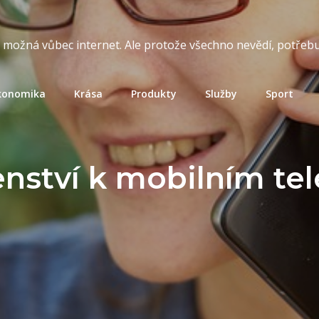
t možná vůbec internet. Ale protože všechno nevědí, potřebuj
konomika
Krása
Produkty
Služby
Sport
enství k mobilním t