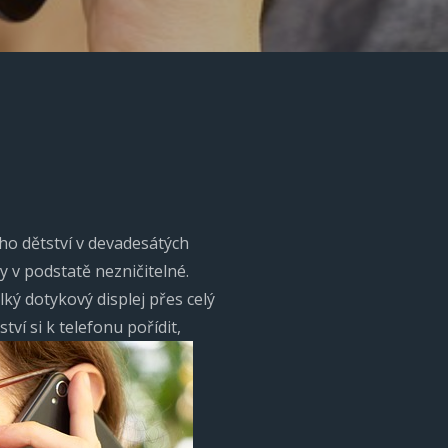
ho dětství v devadesátých
ly v podstatě nezničitelné.
lký dotykový displej přes celý
tví si k telefonu pořídit,