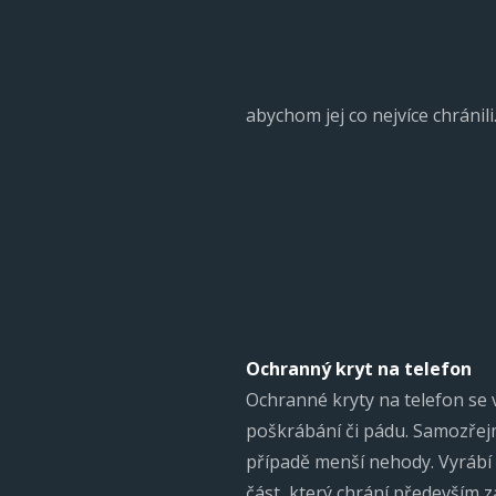
abychom jej co nejvíce chránili
Ochranný kryt na telefon
Ochranné kryty na telefon se v
poškrábání či pádu. Samozřej
případě menší nehody. Vyrábí 
část, který chrání především z