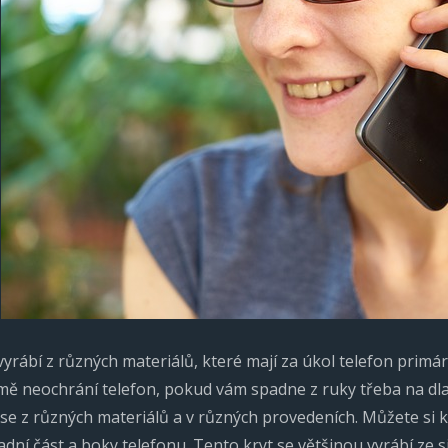
.
yrábí z různých materiálů, které mají za úkol telefon primá
mě neochrání telefon, pokud vám spadne z ruky třeba na dla
se z různých materiálů a v různých provedeních. Můžete si k
adní část a boky telefonu. Tento kryt se většinou vyrábí ze s