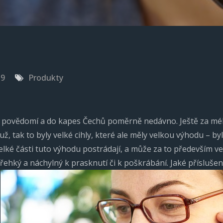
19
Produkty
do povědomí a do kapes Čechů poměrně nedávno. Ještě za mé
už, tak to byly velké cihly, které ale měly velkou výhodu – by
velké části tuto výhodu postrádají, a může za to především ve
křehký a náchylný k prasknutí či k poškrábání. Jaké příslušens