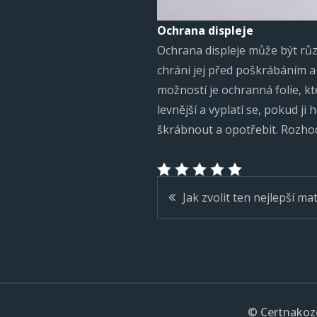
Ochrana displeje
Ochrana displeje může být různ
chrání jej před poškrábáním a 
možností je ochranná folie, kt
levnější a vyplatí se, pokud ji
škrábnout a opotřebit. Rozhod
Navigace
Jak zvolit ten nejlepší ma
pro
příspěvek
© Certnakoze