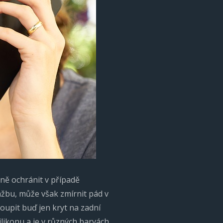
rně ochránit v případě
žbu, může však zmírnit pád v
oupit buď jen kryt na zadní
ilikonu a je v různých barvách.