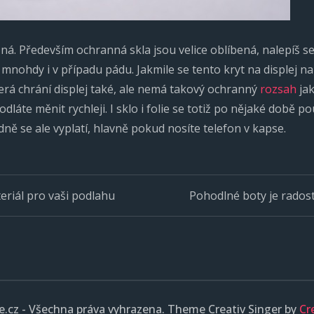
á. Především ochranná skla jsou velice oblíbená, nalepíš se 
mnohdy i v případu pádu. Jakmile se tento kryt na displej nale
erá chrání displej také, ale nemá takový ochranný
rozsah
jak
 hodláte měnit rychleji. I sklo i folie se totiž po nějaké dob
ně se ale vyplatí, hlavně pokud nosíte telefon v kapse.
teriál pro vaši podlahu
Pohodlné boty je radost 
.cz - Všechna práva vyhrazena. Theme Creativ Singer by
Cr