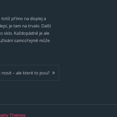
totiž přímo na displej a
pí, je tam na trvalo. Další
o sklo. Každopádně je ale
ě používání samozřejmě může
nosit – ale které to jsou?
eativ Themes