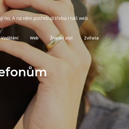
í ho. A na něm potřebují třeba i náš web.
Vzdělání
Web
Životní styl
Zvířata
elefonům