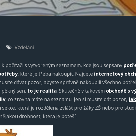
0
Vzdělání
e k počítači s vytvořeným seznamem, kde jsou sepsány
potř
 potřeby
, které je třeba nakoupit. Najdete
internetový obc
musíte dávat pozor, abyste správně nakoupili všechno potře
í pěkný sen,
to je realita
. Skutečně v takovém
obchodě s v
liv
, co zrovna máte na seznamu. Jen si musíte dát pozor,
ja
sekce, která je rozdělena zvlášť pro žáky ZŠ nebo pro stud
nějakou drobnost, která je potěší.