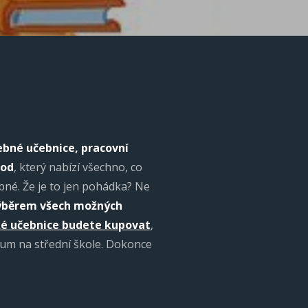
ebné učebnice, pracovní
hod
, který nabízí všechno, co
bné. Že je to jen pohádka? Ne
ýběrem všech možných
ké
učebnice
budete kupovat
,
ium na střední škole. Dokonce