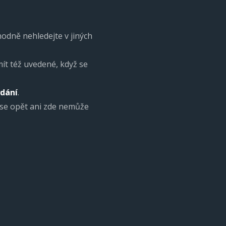
odně nehledejte v jiných
ít též uvedené, když se
ydání
.
 se opět ani zde nemůže