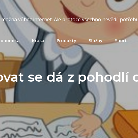
t možná vůbec internet. Ale protože všechno nevědí, potřebuj
konomika
Krása
Produkty
Služby
Sport
vat se dá z pohodlí