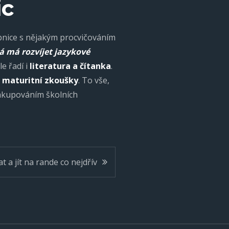
ic
učebnice s nějakým procvičováním
rá má rozvíjet jazykové
e řadí i
literatura a čítanka
.
u maturitní zkoušky
. To vše,
 nakupováním školních
 a jít na rande co nejdřív