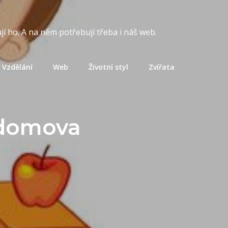
í ho. A na něm potřebují třeba i náš web.
Vzdělání
Web
Životní styl
Zvířata
 domova