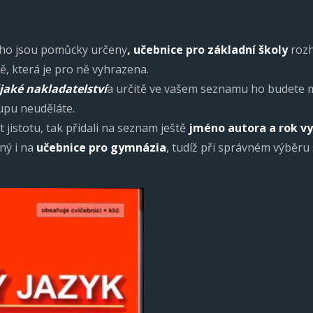
koho jsou pomůcky určeny
,
učebnice
pro základní školy
rozh
ě, která je pro ně vyhrazena.
jaké nakladatelství
a určitě ve vašem seznamu ho budete m
upu neuděláte.
t jistotu, tak přidali na seznam ještě
jméno autora a rok v
ný i na
učebnice
pro gymnázia
, tudíž při správném výběru