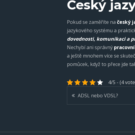
Český jaz
Pokud se zaměříte na
český j
jazykového systému a praktick
dovednosti, komunikaci a př
Nechybí ani správný
pracovní
a ještě mnohem více se skuteč
pomůcek, když to přece jde ta
4/5 - (4 vote
Navigace
ADSL nebo VDSL?
pro
příspěvek