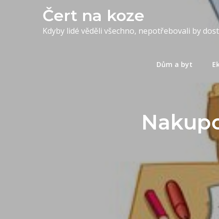
Skip
Čert na koze
to
Kdyby lidé věděli všechno, nepotřebovali by dos
content
Dům a byt
E
Nakupo