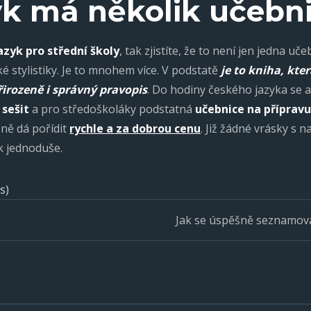
yk má několik učebn
azyk pro střední školy
, tak zjistíte, že to není jen jedna 
é stylistiky. Je to mnohem více. V podstatě
je to kniha, kte
irozeně i správný pravopis
. Do hodiny českého jazyka se al
 sešit
a pro středoškoláky podstatná
učebnice na příprav
ně dá pořídit
rychle a za dobrou cenu
. Již žádné vrásky s
k jednoduše.
s)
Jak se úspěšně seznamovat