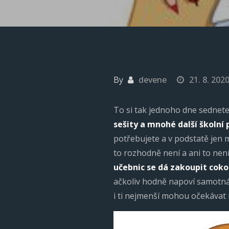
By
devene
21. 8. 202
To si tak jednoho dne sednet
sešity a mnohé další školní
potřebujete a v podstatě jen 
to rozhodně není a ani to nen
učebnic se dá zakoupit coko
ačkoliv hodně napoví samotná 
i ti nejmenší mohou očekávat 