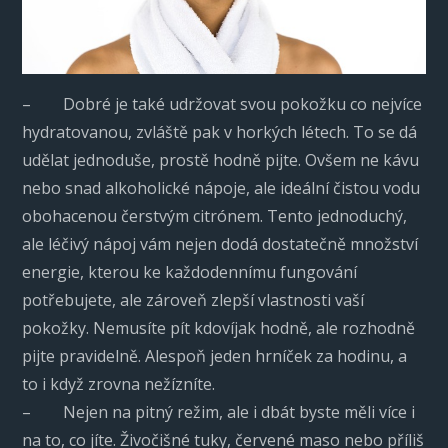
– Dobré je také udržovat svou pokožku co nejvíce
hydratovanou, zvláště pak v horkých létech. To se dá
udělat jednoduše, prostě hodně pijte. Ovšem ne kávu
nebo snad alkoholické nápoje, ale ideální čistou vodu
obohacenou čerstvým citrónem. Tento jednoduchý,
ale léčivý nápoj vám nejen dodá dostatečně množství
energie, kterou ke každodennímu fungování
potřebujete, ale zároveň zlepší vlastnosti vaší
pokožky. Nemusíte pít kdovíjak hodně, ale rozhodně
pijte pravidelně. Alespoň jeden hrníček za hodinu, a
to i když zrovna nežízníte.
– Nejen na pitný režim, ale i dbát byste měli více i
na to, co jíte. Živočišné tuky, červené maso nebo příliš