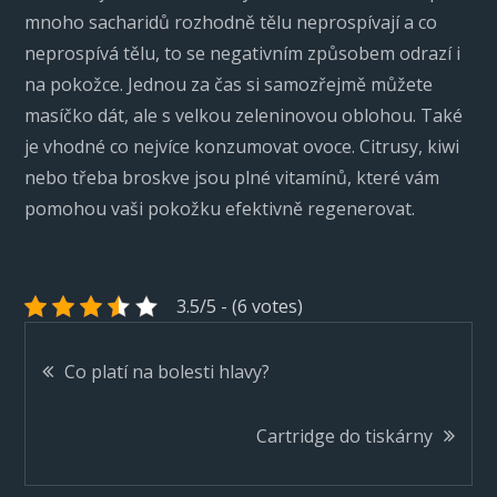
mnoho sacharidů rozhodně tělu neprospívají a co
neprospívá tělu, to se negativním způsobem odrazí i
na pokožce. Jednou za čas si samozřejmě můžete
masíčko dát, ale s velkou zeleninovou oblohou. Také
je vhodné co nejvíce konzumovat ovoce. Citrusy, kiwi
nebo třeba broskve jsou plné vitamínů, které vám
pomohou vaši pokožku efektivně regenerovat.
3.5/5 - (6 votes)
Navigace
Co platí na bolesti hlavy?
pro
Cartridge do tiskárny
příspěvek