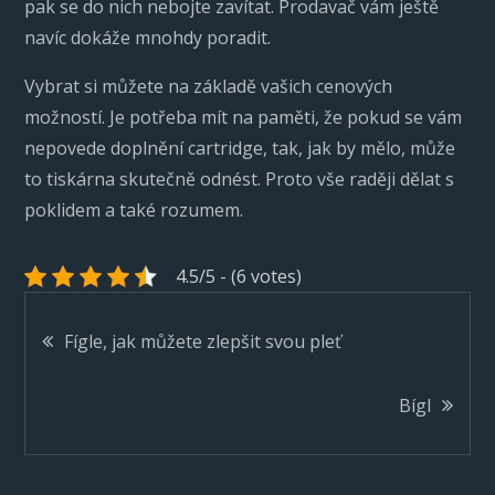
pak se do nich nebojte zavítat. Prodavač vám ještě
navíc dokáže mnohdy poradit.
Vybrat si můžete na základě vašich cenových
možností. Je potřeba mít na paměti, že pokud se vám
nepovede doplnění cartridge, tak, jak by mělo, může
to tiskárna skutečně odnést. Proto vše raději dělat s
poklidem a také rozumem.
4.5/5 - (6 votes)
Navigace
Fígle, jak můžete zlepšit svou pleť
pro
Bígl
příspěvek