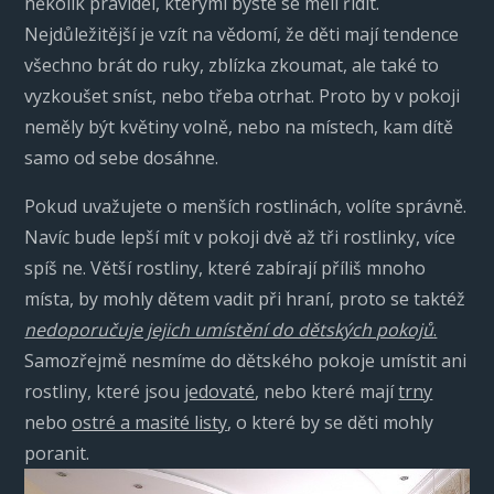
několik pravidel, kterými byste se měli řídit.
Nejdůležitější je vzít na vědomí, že děti mají tendence
všechno brát do ruky, zblízka zkoumat, ale také to
vyzkoušet sníst, nebo třeba otrhat. Proto by v pokoji
neměly být květiny volně, nebo na místech, kam dítě
samo od sebe dosáhne.
Pokud uvažujete o menších rostlinách, volíte správně.
Navíc bude lepší mít v pokoji dvě až tři rostlinky, více
spíš ne. Větší rostliny, které zabírají příliš mnoho
místa, by mohly dětem vadit při hraní, proto se taktéž
nedoporučuje jejich umístění do dětských pokojů
.
Samozřejmě nesmíme do dětského pokoje umístit ani
rostliny, které jsou
jedovaté
, nebo které mají
trny
nebo
ostré a masité listy
, o které by se děti mohly
poranit.