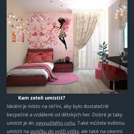
·
Kam zeleň umístit?
Ideální je místo na skříni, aby bylo dostatečně
bezpečné a vzdálené od dětských her. Dobré je taky
umístit je do
nevyužitého rohu
. Také můžete květinu
umístit na
poličku do vyšší výšky
, ale také na okenní