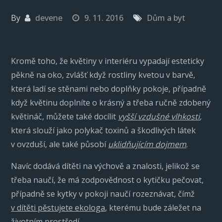
By
devene
9. 11. 2016
Dům a byt
Kromě toho, že květiny v interiéru vypadají esteticky
pěkně na oko, zvlášť když rostliny kvetou v barvě,
která ladí se stěnami nebo doplňky pokoje, případně
když květinu doplníte o krásný a třeba ručně zdobený
květináč, můžete také docílit
vyšší vzdušné vlhkosti
,
která slouží jako polykač toxinů a škodlivých látek
v ovzduší, ale také působí
uklidňujícím dojmem
.
Navíc dodává dítěti na výchově a znalosti, jelikož se
třeba naučí, že má zodpovědnost o kytičku pečovat,
případně se kytky v pokoji naučí rozeznávat, čímž
v dítěti pěstujete ekologa
, kterému bude záležet na
životním prostředí.