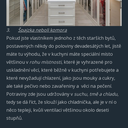
3.
Špajzka neboli komora
Pokud jste vlastníkem jednoho z těch starších bytů,
postavených někdy do poloviny devadesátých let, jistě
máte tu výhodu, že v kuchyni máte speciální místo
většinou v
rohu místnosti
, které je vyhrazené pro
uskladnění věcí, které běžně v kuchyni potřebujete a
které nevyžadují chlazení, jako jsou mouky a cukry,
ale také pečivo nebo zavařeniny a věci na pečení.
Potraviny zde jsou udržovány v
suchu, tmě a chladu,
tedy se dá říct, že slouží jako chladnička, ale je v ní o
něco tepleji, kvůli ventilaci většinou okolo deseti
stupňů.