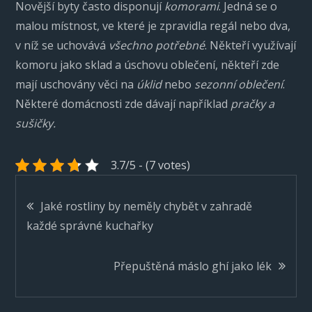
Novější byty často disponují
komorami
. Jedná se o
malou místnost, ve které je zpravidla regál nebo dva,
v níž se uchovává
všechno potřebné
. Někteří využívají
komoru jako sklad a úschovu oblečení, někteří zde
mají uschovány věci na
úklid
nebo
sezonní oblečení
.
Některé domácnosti zde dávají například
pračky a
sušičky.
3.7/5 - (7 votes)
Navigace
Jaké rostliny by neměly chybět v zahradě
každé správné kuchařky
pro
Přepuštěná máslo ghí jako lék
příspěvek