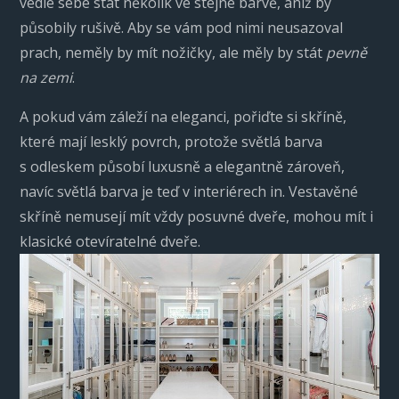
vedle sebe stát několik ve stejné barvě, aniž by
působily rušivě. Aby se vám pod nimi neusazoval
prach, neměly by mít nožičky, ale měly by stát
pevně
na zemi
.
A pokud vám záleží na eleganci, pořiďte si skříně,
které mají lesklý povrch, protože světlá barva
s odleskem působí luxusně a elegantně zároveň,
navíc světlá barva je teď v interiérech in. Vestavěné
skříně nemusejí mít vždy posuvné dveře, mohou mít i
klasické otevíratelné dveře.