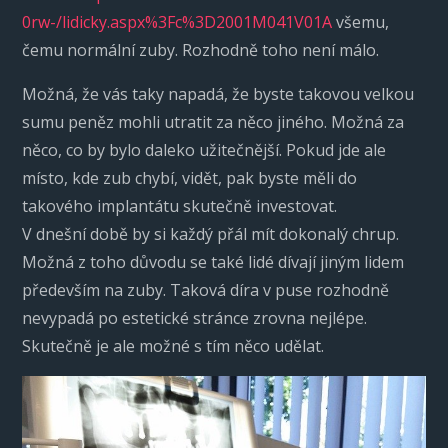
0rw-/lidicky.aspx%3Fc%3D2001M041V01A
všemu,
čemu normální zuby. Rozhodně toho není málo.
Možná, že vás taky napadá, že byste takovou velkou
sumu peněz mohli utratit za něco jiného. Možná za
něco, co by bylo daleko užitečnější. Pokud jde ale
místo, kde zub chybí, vidět, pak byste měli do
takového implantátu skutečně investovat.
V dnešní době by si každý přál mít dokonalý chrup.
Možná z toho důvodu se také lidé dívají jiným lidem
především na zuby. Taková díra v puse rozhodně
nevypadá po estetické stránce zrovna nejlépe.
Skutečně je ale možné s tím něco udělat.