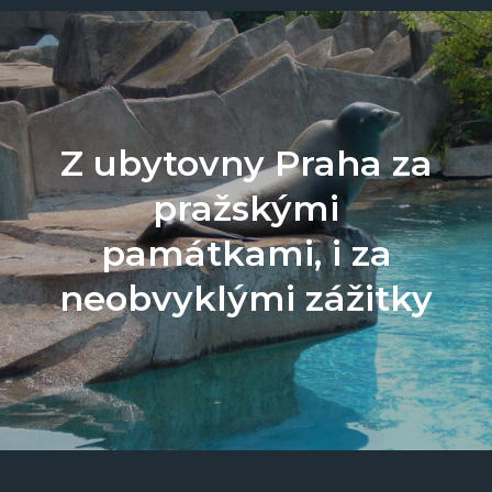
Z ubytovny Praha za
pražskými
památkami, i za
neobvyklými zážitky