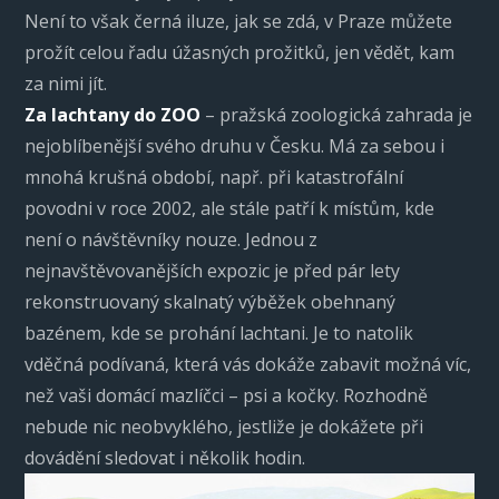
Není to však černá iluze, jak se zdá, v Praze můžete
prožít celou řadu úžasných prožitků, jen vědět, kam
za nimi jít.
Za lachtany do ZOO
– pražská zoologická zahrada je
nejoblíbenější svého druhu v Česku. Má za sebou i
mnohá krušná období, např. při katastrofální
povodni v roce 2002, ale stále patří k místům, kde
není o návštěvníky nouze. Jednou z
nejnavštěvovanějších expozic je před pár lety
rekonstruovaný skalnatý výběžek obehnaný
bazénem, kde se prohání lachtani. Je to natolik
vděčná podívaná, která vás dokáže zabavit možná víc,
než vaši domácí mazlíčci – psi a kočky. Rozhodně
nebude nic neobvyklého, jestliže je dokážete při
dovádění sledovat i několik hodin.