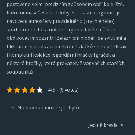
postaveno velmi precizním způsobem obří kolejiště,
které nemá v Česku obdoby. Součástí programu je
navození atmosféry pravidelného (zrychleného)
střídání denního a nočního rytmu, takže můžete
obdivovat impozantní železniční model i se svítícími a
blikajícími signalizacemi. Kromě vláčků se tu představí
i kompletní kolekce legendární hračky Igráček a
některé hračky, které provázely život vašich starších
souputníků.
4/5 - (6 votes)
Navigace
Na hubnutí musíte jít chytře!
pro
Jedině křesla