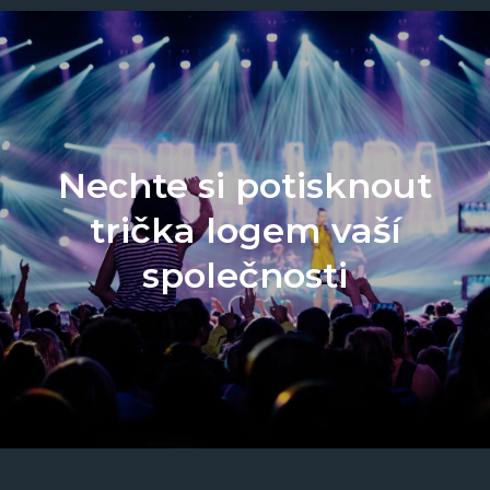
Nechte si potisknout
trička logem vaší
společnosti