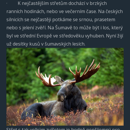
· K nejčastějším střetům dochází v brzkých
ranních hodinách, nebo ve večerním čase. Na českých
silnicích se nejčastěji potkáme se srnou, prasetem
nebo s jelení zvěří. Na Šumavě to může být i los, který
byl ve střední Evropě ve středověku vyhuben. Nyní žijí
už desítky kusů v šumavských lesích.
Střet s tak velkým zvířetem je hodně nepříjemný pro