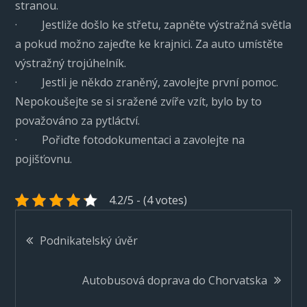
stranou.
· Jestliže došlo ke střetu, zapněte výstražná světla
a pokud možno zajeďte ke krajnici. Za auto umístěte
výstražný trojúhelník.
· Jestli je někdo zraněný, zavolejte první pomoc.
Nepokoušejte se si sražené zvíře vzít, bylo by to
považováno za pytláctví.
· Pořiďte fotodokumentaci a zavolejte na
pojišťovnu.
4.2/5 - (4 votes)
Navigace
Podnikatelský úvěr
pro
Autobusová doprava do Chorvatska