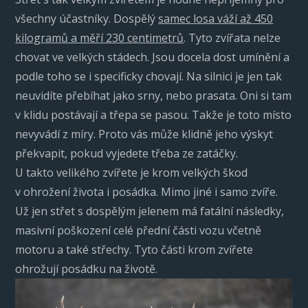
všechny účastníky. Dospělý
samec losa váží až 450
kilogramů a měří 230 centimetrů
. Tyto zvířata nelze
chovat ve velkých stádech. Jsou docela dost umínění a
podle toho se i specificky chovají. Na silnici je jen tak
neuvidíte přebíhat jako srny, nebo prasata. Oni si tam
v klidu postávají a třepa se pasou. Takže je toto místo
nevyvádí z míry. Proto vás může klidně jeho výskyt
překvapit, pokud vyjedete třeba ze zatáčky.
U takto velikého zvířete je krom velkých škod
v ohrožení života i posádka. Mimo jiné i samo zvíře.
Už jen střet s dospělým jelenem má fatální následky,
masivní poškození celé přední části vozu včetně
motoru a také střechy. Tyto části krom zvířete
ohrožují posádku na životě.