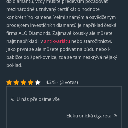
do diamantů, vždy musíte především požadovat
mezinárodně uznávaný certifikát o hodnotě
konkrétního kamene. Velmi známým a osvědčeným
prodejcem investičních diamantů je například česká
firma ALO Diamonds. Zajímavé kousky ale můžete
najít například i v
antikvariátu
nebo starožitnictví.
Jako první se ale můžete podívat na půdu nebo k
babičce do šperkovnice, zda se tam neskrývá nějaký
poklad.
4.3/5 - (3 votes)
Navigace
U nás přeložíme vše
pro
Elektronická cigareta