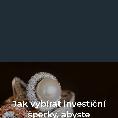
Jak vybírat investiční
šperky, abyste