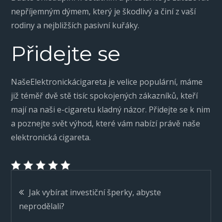
nepříjemným dýmem, který je škodlivý a činí z vaší
rodiny a nejbližších pasivní kuřáky.
Přidejte se
Naše
Elektronická
cigareta
je velice populární, máme
již téměř dvě stě tisíc spokojených zákazníků, kteří
mají na naši e-cigaretu kladný názor. Přidejte se k nim
a poznejte svět výhod, které vám nabízí právě naše
elektronická cigareta.
Navigace
Jak vybírat investiční šperky, abyste
neprodělali?
pro