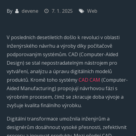
By
devene
7. 1. 2025
Web
V posledních desetiletích došlo k revoluci v oblasti
inženýrského návrhu a výroby díky počítačově
podporovaným systémům. CAD (Computer-Aided
Design) se stal nepostradatelným nástrojem pro
vytváření, analýzu a úpravu digitálních modelů
produktů. Kromě toho systémy
CAD CAM
(Computer-
Aided Manufacturing) propojují návrhovou fázi s
výrobním procesem, čímž se zkracuje doba vývoje a
zvyšuje kvalita finálního výrobku.
Digitální transformace umožnila inženýrům a
designérům dosáhnout vysoké přesnosti, zefektivnit
procesy a inovovat produkty. Mezi přední CAD