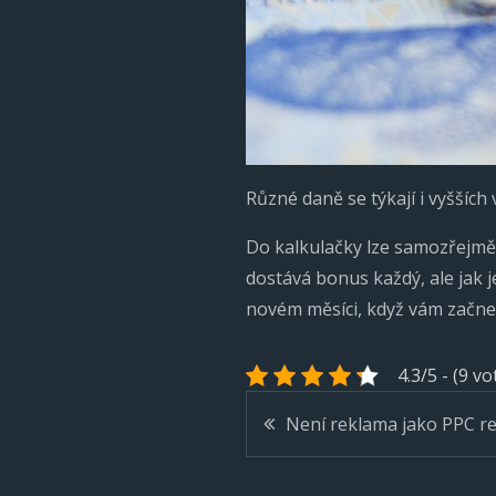
Různé daně se týkají i vyšších
Do kalkulačky lze samozřejmě z
dostává bonus každý, ale jak je
novém měsíci, když vám začne i
4.3/5 - (9 vo
Navigace
Není reklama jako PPC r