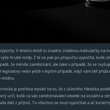
výpočty. V dnešní době to snadno zvládnou kalkulačky na in
 výše hrubé mzdy. Z té se pak po přepočtu vypočítá, kolik zí
padě, že měníte zaměstnání, ale také v případě, že se zvyšu
 legislativy nebo ještě v lepším případě, když vám šéf přidá
u mzdou.
rotože je potřeba myslet na to, že z účetního hlediska pod
rý určí, kolik za vás zaměstnavatel odvede na sociální a zdra
vaše daň z příjmů. To všechno se musí vypočítat a až konečný