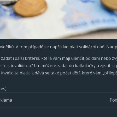
 výdělků. V tom případě se například platí solidární daň. Nao
adat i další kritéria, která vám mají ulehčit od daní nebo zv
 to s invaliditou? I tu můžete zadat do kalkulačky a zjistit si
nvalidita platit. Udává se také počet dětí, které vám „přilep
tes)
eklama
Pod