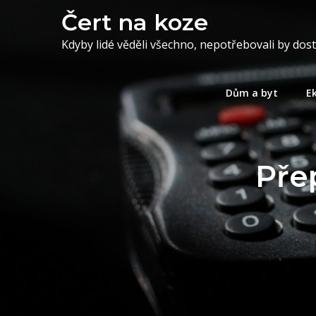
Skip
Čert na koze
to
Kdyby lidé věděli všechno, nepotřebovali by dos
content
Dům a byt
E
Pře