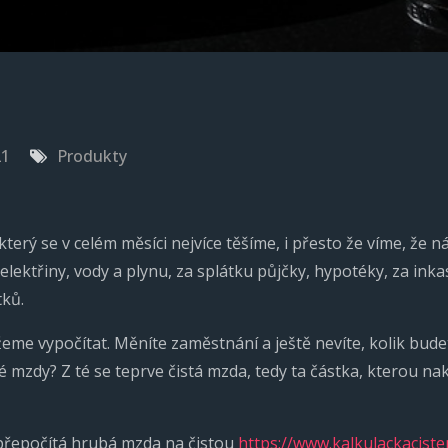
21
Produkty
 který se v celém měsíci nejvíce těšíme, i přesto že víme, že
elektřiny, vody a plynu, za splátku půjčky, hypotéky, za inka
ků.
ůžeme vypočítat. Měníte zaměstnání a ještě nevíte, kolik bud
 mzdy? Z té se teprve čistá mzda, tedy ta částka, kterou na
přepočítá hrubá mzda na čistou
https://www.kalkulackaciste