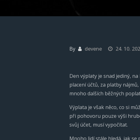
By
devene
24. 10. 20
Den výplaty je snad jediný, na
placení účtů, za platby nájmů, 
mnoho dalších běžných poplat
Výplata je však něco, co si m
při pohovoru pouze výši hrubé
svůj účet, musí vypočítat.
Mnoho lidí stále hledá, jak se