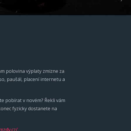
 nám polovina výplaty zmizne za
so, paušál, placení internetu a
ete pobírat v novém? Řekli vám
konec fyzicky dostanete na
mzdy.cz/.