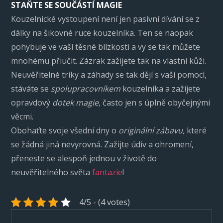
STAŇTE SE SOUČÁSTÍ MAGIE
Kouzelnické vystoupení není jen pasivní dívání se z
dálky na šikovné ruce kouzelníka. Ten se naopak
pohybuje ve vaší těsné blízkosti a vy se tak můžete
mnohému přiučit. Zázrak zažijete tak na vlastní kůži.
Neuvěřitelné triky a záhady se tak dějí s vaší pomocí,
stáváte se
spolupracovníkem
kouzelníka a zažijete
opravdový
dotek magie
, často jen s úplně obyčejnými
věcmi.
Obohaťte svoje všední dny o
originální zábavu,
které
se žádná jiná nevyrovná. Zažijte údiv a ohromení,
přeneste se alespoň jednou v životě do
neuvěřitelného světa
fantazie
!
4/5 - (4 votes)