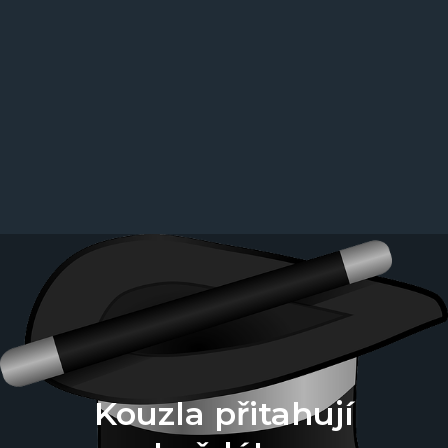
Kouzla přitahují