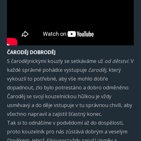
ČARODĚJ DOBRODĚJ
S čarodějnickými kouzly se setkáváme už
od dětství.
V
každé správné pohádce vystupuje
čaroděj,
který
vykouzlí to potřebné, aby vše mohlo dobře
dopadnout, zlo bylo potrestáno a dobro odměněno.
Čaroděj se svojí kouzelnickou hůlkou je vždy
usměvavý a do děje vstupuje v tu správnou chvíli, aby
všechno napravil a zajistil šťastný konec.
Tak si to odnášíme v podvědomí až do dospělosti,
proto kouzelník pro nás zůstává dobrým a veselým
člověkem, jehož
šikovnost
vždy zaručí úsměv a