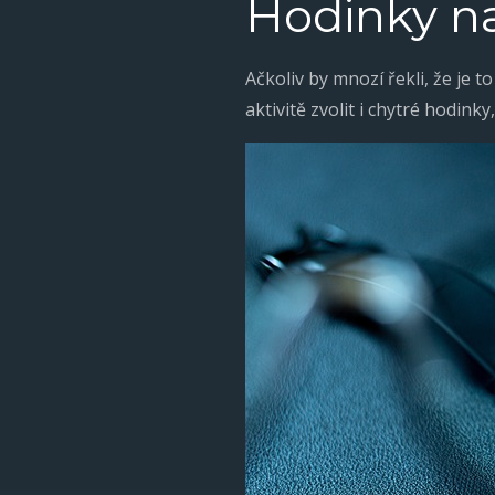
Hodinky na
Ačkoliv by mnozí řekli, že je t
aktivitě zvolit i chytré hodink