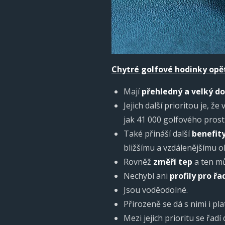
Chytré golfové hodinky opě
Mají
přehledný a velký do
Jejich další prioritou je, 
jak 41 000 golfového prost
Také přináší další
benefity
bližšímu a vzdálenějšímu o
Rovněž
změří tep
a ten mů
Nechybí ani
profily pro řa
Jsou voděodolné.
Přirozeně se dá s nimi i plat
Mezi jejich prioritu se řad