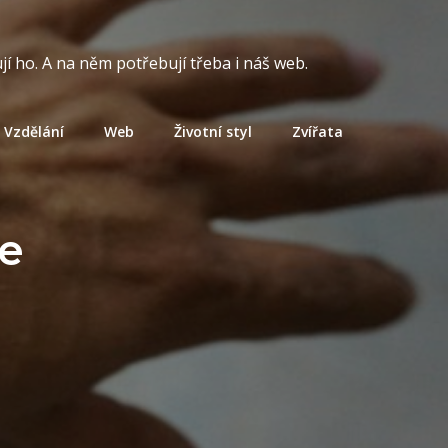
í ho. A na něm potřebují třeba i náš web.
Vzdělání
Web
Životní styl
Zvířata
e