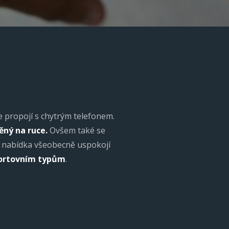
 propojí s chytrým telefonem.
ěný na ruce.
Ovšem také se
 nabídka všeobecně uspokojí
sportovním typům
.