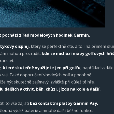
t pochází z řad modelových hodinek Garmin.
tykový displej
, který se perfektně čte, a to i na přímém slun
že vám mohou prozradit,
kde se nachází mapy golfových hřiš
ranství.
, které skutečně využijete jen při golfu
, například vzdál
kraji. Také doporučení vhodných holí a podobně.
že být skutečně zajímavý, zvláště při důležité hře.
du dalších aktivit, běh, chůzi, jízdu na kole a další.
it, to vše zajistí
bezkontaktní platby Garmin Pay.
í dlouhá výdrž baterie a mnohé další běžné funkce.