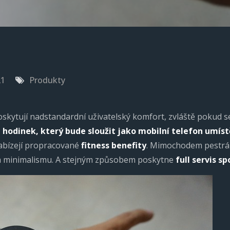
21
Produkty
kytují nadstandardní uživatelský komfort, zvláště pokud se
hodinek, který bude sloužit jako mobilní telefon umíst
nabízejí propracované
fitness benefity
. Mimochodem pestrá
a minimalismu. A stejným způsobem poskytne
full servis 