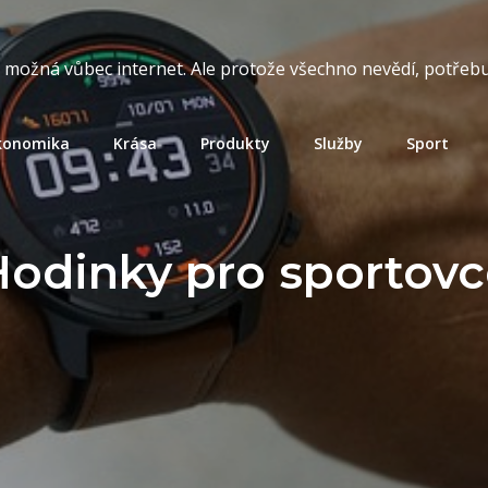
t možná vůbec internet. Ale protože všechno nevědí, potřebuj
konomika
Krása
Produkty
Služby
Sport
Hodinky pro sportovc