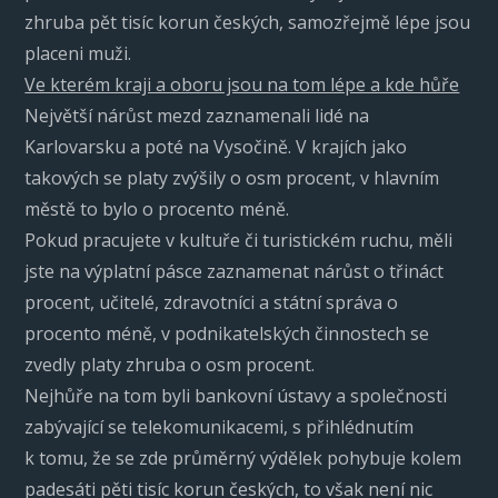
zhruba pět tisíc korun českých, samozřejmě lépe jsou
placeni muži.
Ve kterém kraji a oboru jsou na tom lépe a kde hůře
Největší nárůst mezd zaznamenali lidé na
Karlovarsku a poté na Vysočině. V krajích jako
takových se platy zvýšily o osm procent, v hlavním
městě to bylo o procento méně.
Pokud pracujete v kultuře či turistickém ruchu, měli
jste na výplatní pásce zaznamenat nárůst o třináct
procent, učitelé, zdravotníci a státní správa o
procento méně, v podnikatelských činnostech se
zvedly platy zhruba o osm procent.
Nejhůře na tom byli bankovní ústavy a společnosti
zabývající se telekomunikacemi, s přihlédnutím
k tomu, že se zde průměrný výdělek pohybuje kolem
padesáti pěti tisíc korun českých, to však není nic