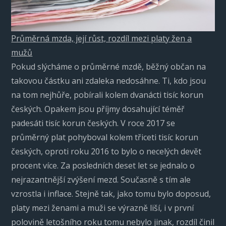
Průměrná mzda, její růst, rozdíl mezi platy žen a
mužů
Pokud slýcháme o průměrné mzdě, běžný občan na
takovou částku ani zdaleka nedosáhne. Ti, kdo jsou
na tom nejhůře, pobírali kolem dvanácti tisíc korun
českých. Opakem jsou příjmy dosahující téměř
padesáti tisíc korun českých. V roce 2017 se
průměrný plat pohyboval kolem třiceti tisíc korun
českých, oproti roku 2016 to bylo o necelých devět
procent více. Za posledních deset let se jednalo o
nejrazantnější zvýšení mezd. Současně s tím ale
vzrostla i inflace. Stejně tak, jako tomu bylo doposud,
platy mezi ženami a muži se výrazně liší, i v první
polovině letošního roku tomu nebylo jinak, rozdíl činil