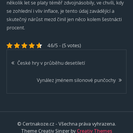
několik let se platy téměř zdvojnásobily, ve chvíli, kdy
se zohlední i vliv inflace, je tento údaj zavádějící a
skutečný nárůst mezd činil jen něco kolem šestnácti
procent.
4.6/5 - (5 votes)
Navigace
České hry v průběhu desetiletí
pro
Vynález jménem silonové punčochy
příspěvek
© Certnakoze.cz - Všechna práva vyhrazena.
Theme Creativ Singer by
Creativ Themes