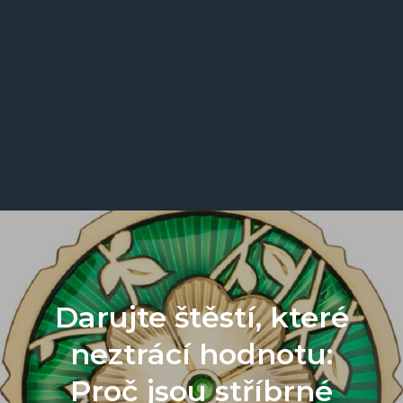
Darujte štěstí, které
neztrácí hodnotu:
Proč jsou stříbrné