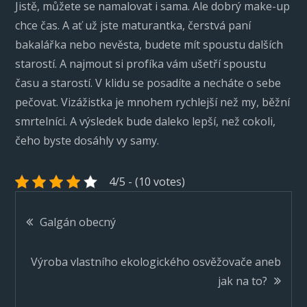
Jistě, můžete se namalovat i sama. Ale dobrý make-up
chce čas. A ať už jste maturantka, čerstvá paní
bakalářka nebo nevěsta, budete mít spoustu dalších
starostí. A najmout si profíka vám ušetří spoustu
času a starostí. V klidu se posadíte a necháte o sebe
pečovat. Vizážistka je mnohem rychlejší než my, běžní
smrtelníci. A výsledek bude daleko lepší, než cokoli,
čeho byste dosáhly vy samy.
4/5 - (10 votes)
Navigace
Galgán obecný
pro
Výroba vlastního ekologického osvěžovače aneb
jak na to?
příspěvek