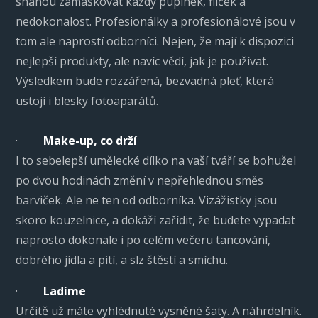
snahou zamaskovat každý pupínek, flíček a
nedokonalost. Profesionálky a profesionálové jsou v
tom ale naprostí odborníci. Nejen, že mají k dispozici
nejlepší produkty, ale navíc vědí, jak je používat.
Výsledkem bude rozzářená, bezvadná pleť, která
ustojí i blesky fotoaparátů.
·
Make-up, co drží
I to sebelepší umělecké dílko na vaší tváří se bohužel
po dvou hodinách změní v nepřehlednou směs
barviček. Ale ne ten od odborníka. Vizážistky jsou
skoro kouzelnice, a dokáží zařídit, že budete vypadat
naprosto dokonale i po celém večeru tancování,
dobrého jídla a pití, a slz štěstí a smíchu.
·
Ladíme
Určitě už máte vyhlédnuté vysněné šaty. A náhrdelník.