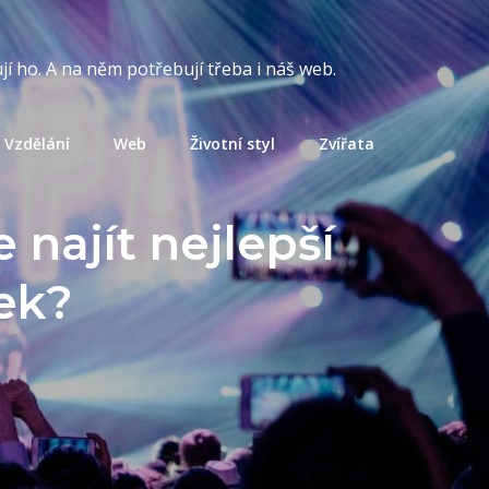
í ho. A na něm potřebují třeba i náš web.
Vzdělání
Web
Životní styl
Zvířata
 najít nejlepší
lek?