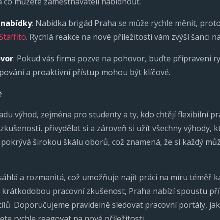
a co můžete zaměstnavateli nabídnout.
 nabídky
: Nabídka brigád Praha se může rychle měnit, proto
Staffito
. Rychlá reakce na nové příležitosti vám zvýší šanci na
ovor
: Pokud vás firma pozve na pohovor, buďte připraveni ryc
upování a proaktivní přístup mohou být klíčové.
e
du výhod, zejména pro studenty a ty, kdo chtějí flexibilní 
kušenosti, přivydělat si a zároveň si užít všechny výhody, k
 pokrývá širokou škálu oborů, což znamená, že si každý může 
sáhlá a rozmanitá, což umožňuje najít práci na míru téměř k
 krátkodobou pracovní zkušenost, Praha nabízí spoustu pří
ílů. Doporučujeme pravidelně sledovat pracovní portály, ja
te rychle reagovat na nové příležitosti.