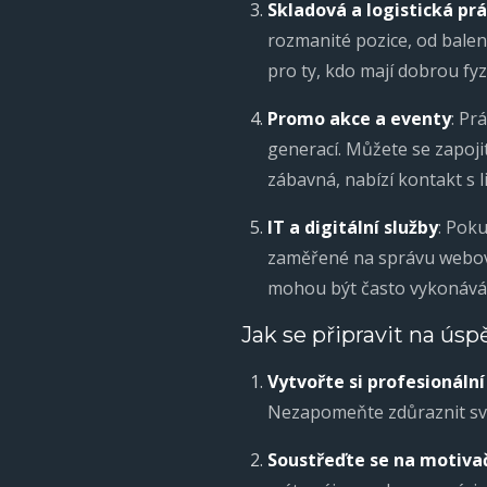
Skladová a logistická pr
rozmanité pozice, od balení
pro ty, kdo mají dobrou fyz
Promo akce a eventy
: Pr
generací. Můžete se zapoji
zábavná, nabízí kontakt s l
IT a digitální služby
: Pok
zaměřené na správu webový
mohou být často vykonávány 
Jak se připravit na ús
Vytvořte si profesionální
Nezapomeňte zdůraznit své
Soustřeďte se na motivač