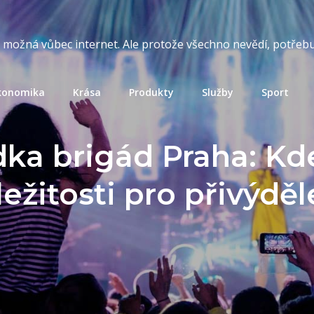
t možná vůbec internet. Ale protože všechno nevědí, potřebuj
konomika
Krása
Produkty
Služby
Sport
ka brigád Praha: Kde
ležitosti pro přivýdě