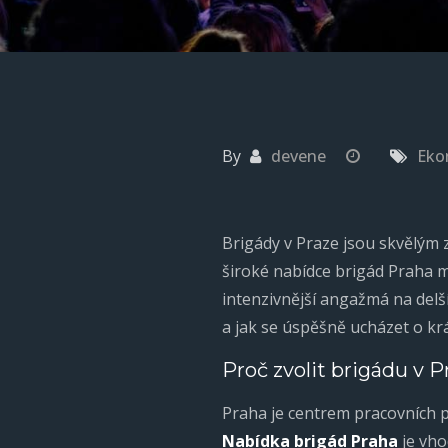
By
devene
Eko
Brigády v Praze jsou skvělým z
široké nabídce brigád Praha m
intenzivnější angažmá na delší 
a jak se úspěšně ucházet o kr
Proč zvolit brigádu v P
Praha je centrem pracovních p
Nabídka brigád Praha
je vhod