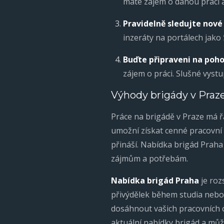
máte zájem o danou práci 
Pravidelně sledujte nové
inzeráty na portálech jako
Buďte připraveni na poh
zájem o práci. Slušné vyst
Výhody brigády v Praz
Práce na brigádě v Praze má řa
umožní získat cenné pracovní z
přináší. Nabídka brigád Praha
zájmům a potřebám.
Nabídka brigád Praha
je roz
přivýdělek během studia nebo
dosáhnout vašich pracovních c
aktuální nabídky brigád a může