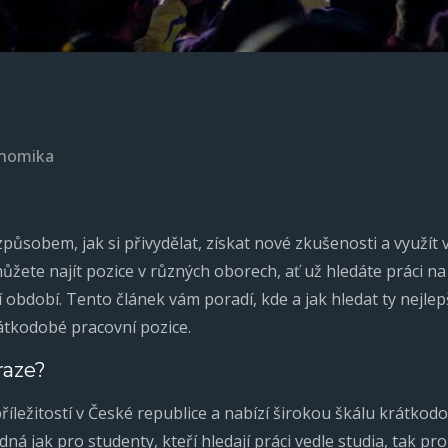
nomika
působem, jak si přivydělat, získat nové zkušenosti a využít v
ůžete najít pozice v různých oborech, ať už hledáte práci n
období. Tento článek vám poradí, kde a jak hledat ty nejlepší
átkodobé pracovní pozice.
raze?
říležitostí v České republice a nabízí širokou škálu krátko
ná jak pro studenty, kteří hledají práci vedle studia, tak pro ty