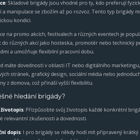
áce
: Skladové brigády jsou vhodné pro ty, kdo preferují fyzic
 a manipulace se zbožím až po rozvoz. Tento typ brigády může
ickou kondici.
áce na promo akcích, festivalech a různých eventech je popu
t do různých akcí jako hosteska, promotér nebo technický pe
idmi a umožňuje flexibilní pracovní dobu.
ud máte dovednosti v oblasti IT nebo digitálního marketingu,
ch stránek, grafický design, sociální média nebo jednoduc
z domova, což přináší vyšší flexibilitu.
pěšné hledání brigády?
 životopis
: Přizpůsobte svůj životopis každé konkrétní brigá
 relevantní zkušenosti a dovednosti.
ní dopis
: I pro brigády se někdy hodí mít připravený krátký