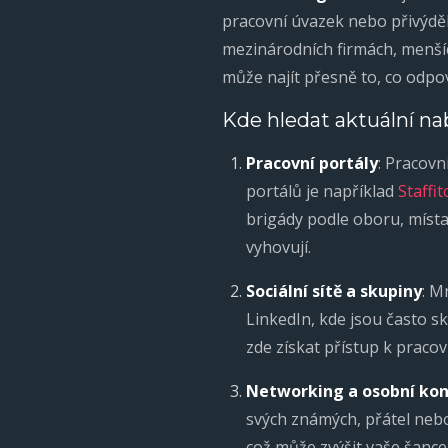
pracovní úvazek nebo přivýděl
mezinárodních firmách, menšíc
může najít přesně to, co odpo
Kde hledat aktuální na
Pracovní portály
: Pracovn
portálů je například
Staffit
brigády podle oboru, místa
vyhovují.
Sociální sítě a skupiny
: M
LinkedIn, kde jsou často s
zde získat přístup k praco
Networking a osobní ko
svých známých, přátel neb
což může zvýšit vaše šance