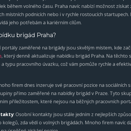
ek během volného času. Praha navíc nabízí možnost získat 
h místních podnicích nebo i v rychle rostoucích startupech.
vídá jeho potřebám a kariérním cílům.
bídku brigád Praha?
í portály zaměřené na brigády jsou skvělým místem, kde začí
o
, který denně aktualizuje nabídku brigád Praha. Na těchto 
 a typu pracovního úvazku, což vám pomůže rychle a efektiv
noho firem dnes inzeruje své pracovní pozice na sociálních 
kupiny přímo zaměřené na nabídky brigád v Praze. Tyto skup
vním příležitostem, které nejsou na běžných pracovních port
ntakty
: Osobní kontakty jsou stále jedním z nejlepších způsob
o kolegů, zda vědí o volných brigádách. Mnoho firem navíc 
 na úspěšné získání pozice.