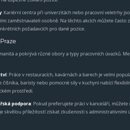
y
: Kariérní centra při univerzitách nebo pracovní veletrhy js
ími zaměstnavateli osobně. Na těchto akcích můžete často 
nkrétních požadavcích pro dané pozice.
 Praze
manitá a pokrývá různé obory a typy pracovních úvazků. Mezi
tví
: Práce v restauracích, kavárnách a barech je velmi popul
ce číšníka, baristy nebo pomocné síly v kuchyni nabízí flexib
ckém prostředí.
ářská podpora
: Pokud preferujete práci v kanceláři, můžete 
e skvělou příležitostí získat zkušenosti s administrativními 